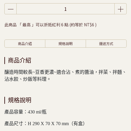
此商品 「 最高 」可以折抵紅利
6
點 (約等於
NT$6
)
商品介紹
規格說明
運送方式
商品介紹
釀造時間較長~豆香更濃~適合沾、煮的醬油，拌菜、拌麵、
沾水餃、炒飯等料理。
規格說明
產品容量：430 ml/瓶
產品尺寸：H 290 X 70 X 70 mm（有盒）