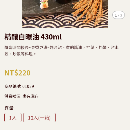
1
/
3
精釀白曝油 430ml
釀造時間較長~豆香更濃~適合沾、煮的醬油，拌菜、拌麵、沾水
餃、炒飯等料理。
NT$220
商品編號:
01029
供貨狀況:
尚有庫存
容量
1入
12入(一箱)