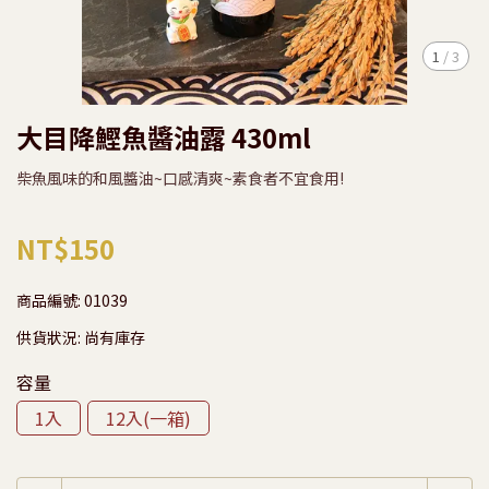
1
/
3
大目降鰹魚醬油露 430ml
柴魚風味的和風醬油~口感清爽~素食者不宜食用!
NT$150
商品編號:
01039
供貨狀況:
尚有庫存
容量
1入
12入(一箱)