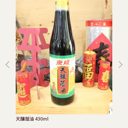
天釀蔭油 430ml
白豆